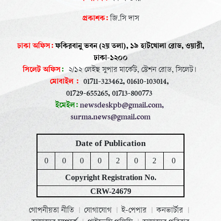
প্রকাশক:
জি.সি দাস
ঢাকা অফিস:
ফকিরবানু ভবন (২য় তলা), ১৯ হাটখোলা রোড, ওয়ারী,
ঢাকা-১২০০
সিলেট অফিস
:
২/১২ লেইছ সুপার মার্কেট, স্টেশন রোড, সিলেট।
মোবাইল :
01711-323462, 01610-103014,
01729-655265, 01713-800773
ইমেইল:
newsdeskpb@gmail.com, ‍
surma.news@gmail.com
Date of Publication
0
0
0
0
2
0
2
0
Copyright Registration No.
CRW-24679
গোপনীয়তা নীতি
যোগাযোগ
ই-পেপার
কনভার্টার